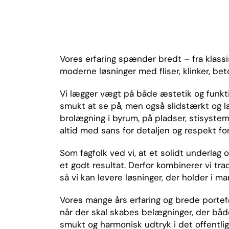
Vores erfaring spænder bredt – fra klass
moderne løsninger med fliser, klinker, bet
Vi lægger vægt på både æstetik og funktion
smukt at se på, men også slidstærkt og l
brolægning i byrum, på pladser, stisysteme
altid med sans for detaljen og respekt f
Som fagfolk ved vi, at et solidt underlag
et godt resultat. Derfor kombinerer vi t
så vi kan levere løsninger, der holder i ma
Vores mange års erfaring og brede portefø
når der skal skabes belægninger, der både
smukt og harmonisk udtryk i det offentli