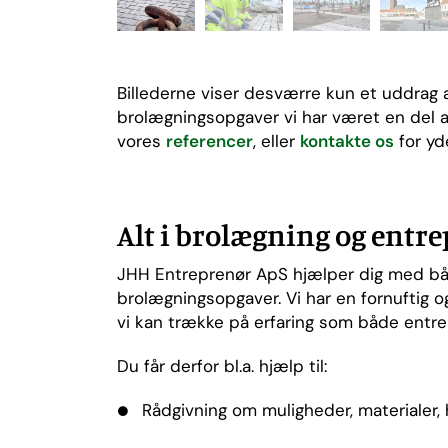
Billederne viser desværre kun et uddra
brolægningsopgaver vi har været en del a
vores
ref
erence
r
, eller
kontakte os
for yde
Alt i brolægning og entr
JHH Entreprenør ApS hjælper dig med bå
brolægningsopgaver. Vi har en fornuftig og
vi kan trække på erfaring som både entre
Du får derfor bl.a. hjælp til:
Rådgivning om muligheder, materialer,