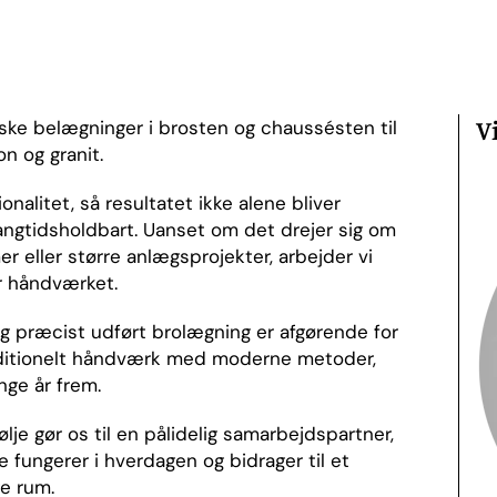
V
iske belægninger i brosten og chaussésten til
on og granit.
alitet, så resultatet ikke alene bliver
angtidsholdbart. Uanset om det drejer sig om
r eller større anlægsprojekter, arbejder vi
or håndværket.
 og præcist udført brolægning er afgørende for
raditionelt håndværk med moderne metoder,
nge år frem.
lje gør os til en pålidelig samarbejdspartner,
 fungerer i hverdagen og bidrager til et
ge rum.