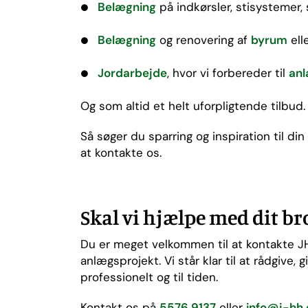
Belægning
på indkørsler, stisystemer, 
Belægning
og renovering af
byrum
ell
Jordarbejde
, hvor vi forbereder til
anl
Og som altid et helt uforpligtende tilbud.
Så søger du sparring og inspiration til di
at kontakte os.
Skal vi hjælpe med dit b
Du er meget velkommen til at kontakte JH
anlægsprojekt. Vi står klar til at rådgive, 
professionelt og til tiden.
Kontakt os på
5576 9137
eller
info@j-hh.