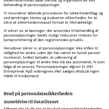
sikkerhedsniveau både teknisk og organisatorisk ved
behandling af personoplysninger.
Vi revurderer løbende proceduren for sikkerhedstiltag, og
ved ændringer testes og evalueres sikkerheden, for at
sikre at sikkerhedsniveauet fortsat er tilstrækkeligt.
Vi sikrer os, at løsninger, der anvendes til behandling af
personoplysninger, bedst muligt reducerer risikoen for
kompromittering af den registreredes privatliv.
Herudover sikrer vi, at personoplysninger ikke stilles til
rådighed for andre, uden der har været en fysisk person
involveret, hvilket betyder, at udlevering af
personoplysninger til andre ikke må ske automatisk, fx som
følge af en proces. Personoplysninger afgivet til JHH
Entreprenør ApS videregives eller sælges altså på ingen
måde til tredjemand.
Brud på persondatasikkerheden
Anmeldelse til Datatilsynet
Såfremt der skulle ske et brud på persondatasikkerheden,