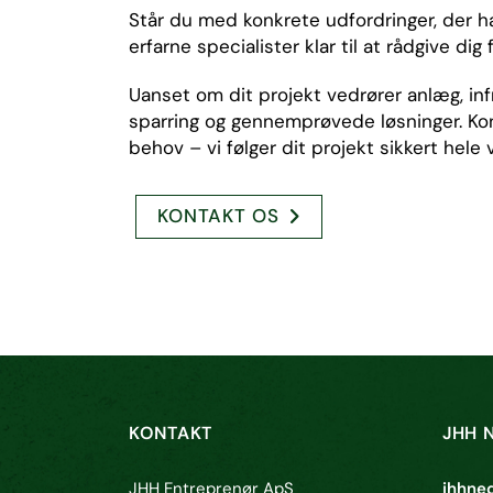
Står du med konkrete udfordringer, der has
erfarne specialister klar til at rådgive di
Uanset om dit projekt vedrører anlæg, infra
sparring og gennemprøvede løsninger. Kon
behov – vi følger dit projekt sikkert hele v
KONTAKT OS
KONTAKT
JHH 
JHH Entreprenør ApS
jhhne