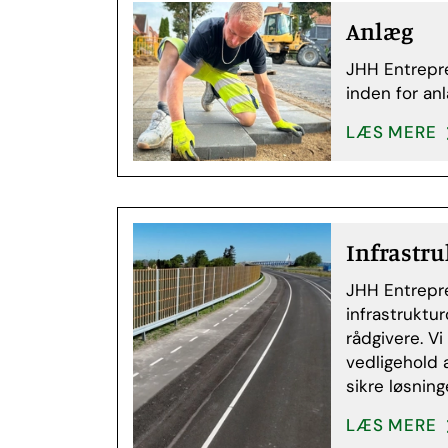
Anlæg
JHH Entrepre
inden for an
LÆS MERE
Infrastru
JHH Entrepre
infrastruktu
rådgivere. V
vedligehold 
sikre løsning
LÆS MERE