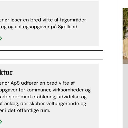
nør løser en bred vifte af fagområder
læg og anlægsopgaver på Sjælland.
ktur
nør ApS udfører en bred vifte af
ropgaver for kommuner, virksomheder og
i arbejder med etablering, udvidelse og
af anlæg, der skaber velfungerende og
er i det offentlige rum.