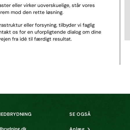
ter eller virker uoverskuelige, står vores
g frem mod den rette løsning.
struktur eller forsyning, tilbyder vi faglig
takt os for en uforpligtende dialog om dine
ejen fra idé til færdigt resultat.
NEDBRYDNING
SE OGSÅ
dbrydning.dk
Anlæg