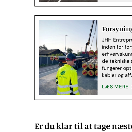
Forsynin
JHH Entrepre
inden for fo
erhvervskund
de tekniske 
fungerer opti
kabler og af
LÆS MERE
Er du klar til at tage næst